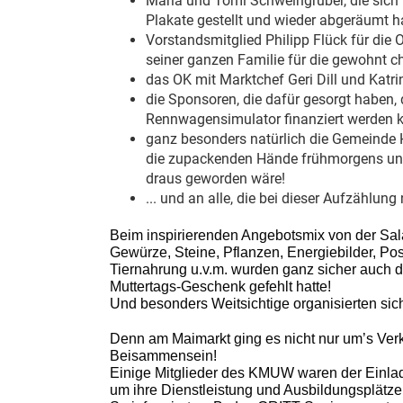
Maria und Tomi Schweingruber, die sich 
Plakate gestellt und wieder abgeräumt 
Vorstandsmitglied Philipp Flück für d
seiner ganzen Familie für die gewohnt 
das OK mit Marktchef Geri Dill und Katr
die Sponsoren, die dafür gesorgt haben, 
Rennwagensimulator finanziert werden 
ganz besonders natürlich die Gemeinde H
die zupackenden Hände frühmorgens und 
draus geworden wäre!
... und an alle, die bei dieser Aufzählung
Beim inspirierenden Angebotsmix von der Sal
Gewürze, Steine, Pflanzen, Energiebilder, Post
Tiernahrung u.v.m. wurden ganz sicher auch d
Muttertags-Geschenk gefehlt hatte!
Und besonders Weitsichtige organisierten si
Denn am Maimarkt ging es nicht nur um’s Ver
Beisammensein!
Einige Mitglieder des KMUW waren der Einladu
um ihre Dienstleistung und Ausbildungsplätze 