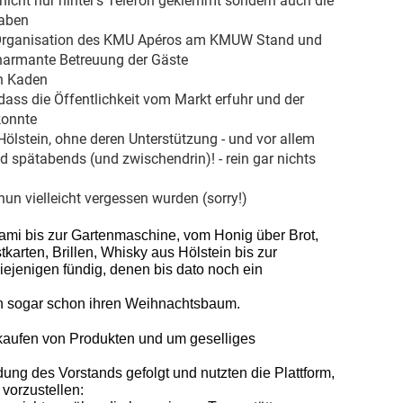
nicht nur hinter's Telefon geklemmt sondern auch die
haben
ie Organisation des KMU Apéros am KMUW Stand und
charmante Betreuung der Gäste
in Kaden
dass die Öffentlichkeit vom Markt erfuhr und der
konnte
ölstein, ohne deren Unterstützung - und vor allem
spätabends (und zwischendrin)! - rein gar nichts
 nun vielleicht vergessen wurden (sorry!)
ami bis zur Gartenmaschine, vom Honig über Brot,
karten, Brillen, Whisky aus Hölstein bis zur
iejenigen fündig, denen bis dato noch ein
ch sogar schon ihren Weihnachtsbaum.
kaufen von Produkten und um geselliges
ng des Vorstands gefolgt und nutzten die Plattform,
vorzustellen: