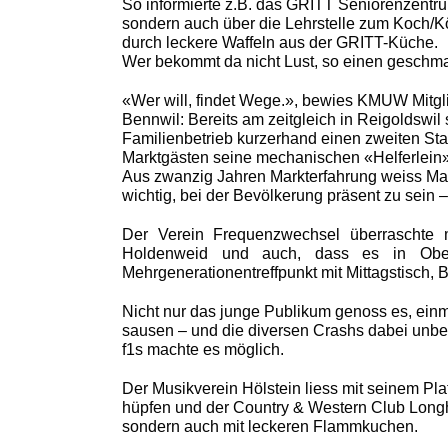
So informierte z.B. das GRITT Seniorenzentru
sondern auch über die Lehrstelle zum Koch/K
durch leckere Waffeln aus der GRITT-Küche.
Wer bekommt da nicht Lust, so einen geschma
«Wer will, findet Wege.», bewies KMUW Mitg
Bennwil: Bereits am zeitgleich in Reigoldswil
Familienbetrieb kurzerhand einen zweiten Sta
Marktgästen seine mechanischen «Helferlein»,
Aus zwanzig Jahren Markterfahrung weiss Mar
wichtig, bei der Bevölkerung präsent zu sein 
Der Verein Frequenzwechsel überraschte m
Holdenweid und auch, dass es in Obe
Mehrgenerationentreffpunkt mit Mittagstisch, 
Nicht nur das junge Publikum genoss es, ei
sausen – und die diversen Crashs dabei unb
f1s machte es möglich.
Der Musikverein Hölstein liess mit seinem Pl
hüpfen und der
Country & Western Club Longho
sondern auch mit leckeren Flammkuchen.