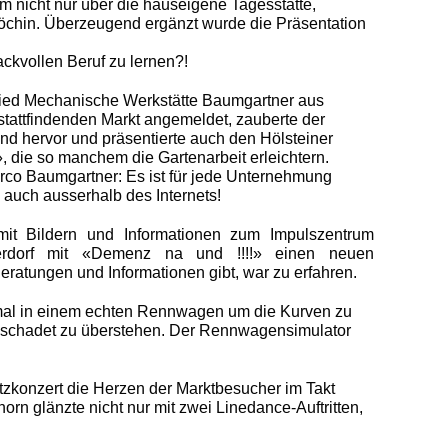
m nicht nur über die hauseigene Tagesstätte,
öchin. Überzeugend ergänzt wurde die Präsentation
ckvollen Beruf zu lernen?!
lied Mechanische Werkstätte Baumgartner aus
 stattfindenden Markt angemeldet, zauberte der
nd hervor und präsentierte auch den Hölsteiner
 die so manchem die Gartenarbeit erleichtern.
co Baumgartner: Es ist für jede Unternehmung
– auch ausserhalb des Internets!
it Bildern und Informationen zum Impulszentrum
rdorf mit «Demenz na und !!!!» einen neuen
Beratungen und Informationen gibt, war zu erfahren.
nmal in einem echten Rennwagen um die Kurven zu
eschadet zu überstehen. Der Rennwagensimulator
atzkonzert die Herzen der Marktbesucher im Takt
rn glänzte nicht nur mit zwei Linedance-Auftritten,