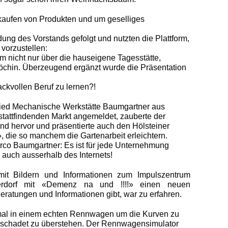
kaufen von Produkten und um geselliges
ng des Vorstands gefolgt und nutzten die Plattform,
vorzustellen:
m nicht nur über die hauseigene Tagesstätte,
öchin. Überzeugend ergänzt wurde die Präsentation
ckvollen Beruf zu lernen?!
lied Mechanische Werkstätte Baumgartner aus
 stattfindenden Markt angemeldet, zauberte der
nd hervor und präsentierte auch den Hölsteiner
 die so manchem die Gartenarbeit erleichtern.
co Baumgartner: Es ist für jede Unternehmung
– auch ausserhalb des Internets!
it Bildern und Informationen zum Impulszentrum
rdorf mit «Demenz na und !!!!» einen neuen
Beratungen und Informationen gibt, war zu erfahren.
nmal in einem echten Rennwagen um die Kurven zu
eschadet zu überstehen. Der Rennwagensimulator