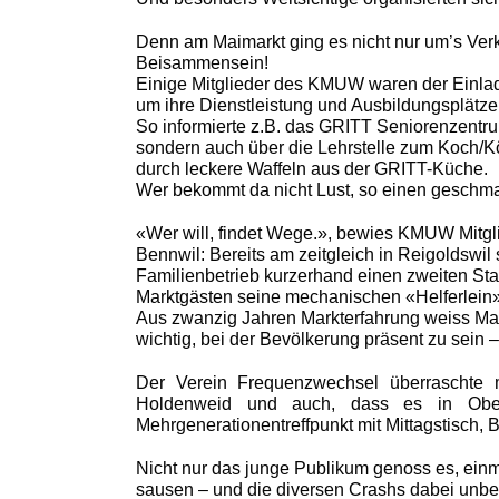
Denn am Maimarkt ging es nicht nur um’s Ver
Beisammensein!
Einige Mitglieder des KMUW waren der Einladu
um ihre Dienstleistung und Ausbildungsplätze 
So informierte z.B. das GRITT Seniorenzentru
sondern auch über die Lehrstelle zum Koch/K
durch leckere Waffeln aus der GRITT-Küche.
Wer bekommt da nicht Lust, so einen geschma
«Wer will, findet Wege.», bewies KMUW Mitg
Bennwil: Bereits am zeitgleich in Reigoldswil
Familienbetrieb kurzerhand einen zweiten Sta
Marktgästen seine mechanischen «Helferlein»,
Aus zwanzig Jahren Markterfahrung weiss Mar
wichtig, bei der Bevölkerung präsent zu sein 
Der Verein Frequenzwechsel überraschte m
Holdenweid und auch, dass es in Obe
Mehrgenerationentreffpunkt mit Mittagstisch, 
Nicht nur das junge Publikum genoss es, ei
sausen – und die diversen Crashs dabei unb