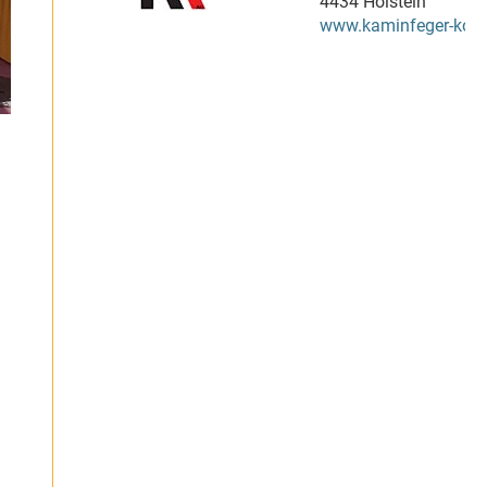
4434 Hölstein
www.kaminfeger-kolle