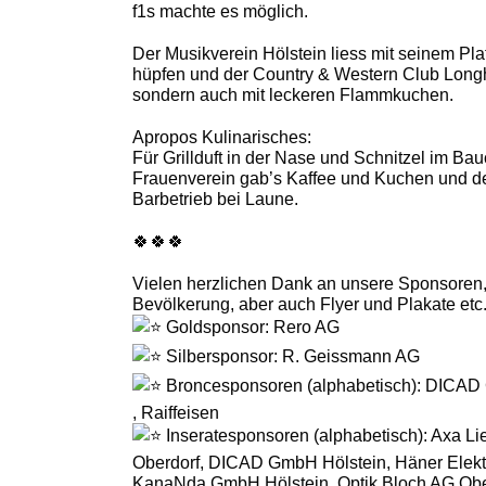
f1s machte es möglich.
Der Musikverein Hölstein liess mit seinem Pl
hüpfen und der
Country & Western Club Longho
sondern auch mit leckeren Flammkuchen.
Apropos Kulinarisches:
Für Grillduft in der Nase und Schnitzel im B
Frauenverein gab’s Kaffee und Kuchen und der
Barbetrieb bei Laune.
🍀🍀🍀
Vielen herzlichen Dank an unsere Sponsoren, d
Bevölkerung, aber auch Flyer und Plakate etc
Goldsponsor: Rero AG
Silbersponsor: R. Geissmann AG
Broncesponsoren (alphabetisch): DICAD 
, Raiffeisen
Inseratesponsoren (alphabetisch): Axa Li
Oberdorf, DICAD GmbH Hölstein, Häner Elekt
KanaNda GmbH Hölstein, Optik Bloch AG Ober