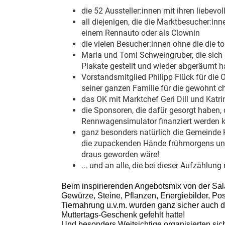
die 52 Aussteller:innen mit ihren liebev
all diejenigen, die die Marktbesucher:inn
einem Rennauto oder als Clownin
die vielen Besucher:innen ohne die die 
Maria und Tomi Schweingruber, die sich 
Plakate gestellt und wieder abgeräumt 
Vorstandsmitglied Philipp Flück für d
seiner ganzen Familie für die gewohnt 
das OK mit Marktchef Geri Dill und Katr
die Sponsoren, die dafür gesorgt haben, 
Rennwagensimulator finanziert werden 
ganz besonders natürlich die Gemeinde H
die zupackenden Hände frühmorgens und 
draus geworden wäre!
... und an alle, die bei dieser Aufzählung
Beim inspirierenden Angebotsmix von der Sal
Gewürze, Steine, Pflanzen, Energiebilder, Post
Tiernahrung u.v.m. wurden ganz sicher auch d
Muttertags-Geschenk gefehlt hatte!
Und besonders Weitsichtige organisierten si