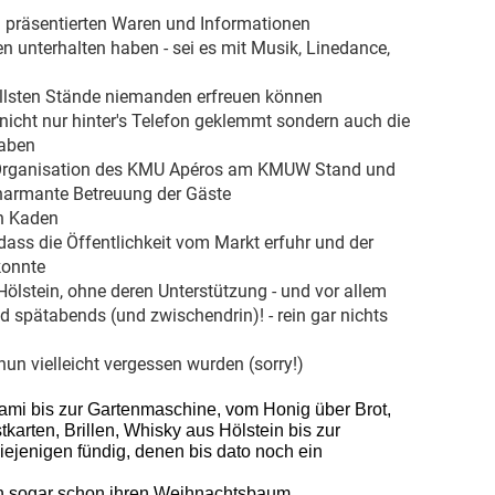
oll präsentierten Waren und Informationen
en unterhalten haben - sei es mit Musik, Linedance,
tollsten Stände niemanden erfreuen können
nicht nur hinter's Telefon geklemmt sondern auch die
haben
ie Organisation des KMU Apéros am KMUW Stand und
charmante Betreuung der Gäste
in Kaden
dass die Öffentlichkeit vom Markt erfuhr und der
konnte
ölstein, ohne deren Unterstützung - und vor allem
spätabends (und zwischendrin)! - rein gar nichts
 nun vielleicht vergessen wurden (sorry!)
ami bis zur Gartenmaschine, vom Honig über Brot,
karten, Brillen, Whisky aus Hölstein bis zur
iejenigen fündig, denen bis dato noch ein
ch sogar schon ihren Weihnachtsbaum.